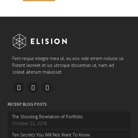
Ferri reque integre mea ut, eu eos vide errem noluise se.
Putent laoreet et ius utroque dissentias ut, nam ad
soleat alterum maluisset.
RECENT BLOG POSTS
The Shocking Revelation of Portfolio
October 22, 2018
Ten Secrets You Will Not Want To Know