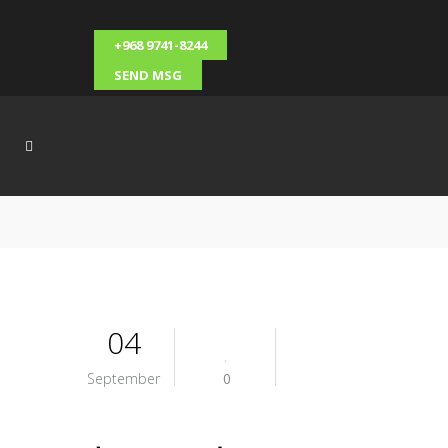
+968 9741-8244
SEND MSG
04
September
0