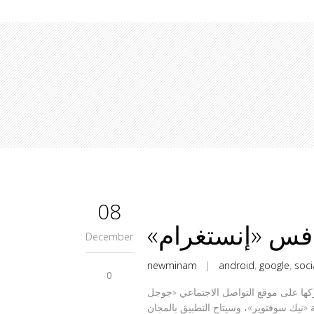
08
December
newminam
|
android
,
google
,
soci
0
التقاط الصور وتشاركها على موقع التواصل الاجتماعي «جوجل