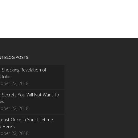
NT BLOG POSTS
 Shocking Revelation of
tfolio
tober 22, 2018
 Secrets You Will Not Want To
ow
tober 22, 2018
Least Once In Your Lifetime
 Here’s
tober 22, 2018