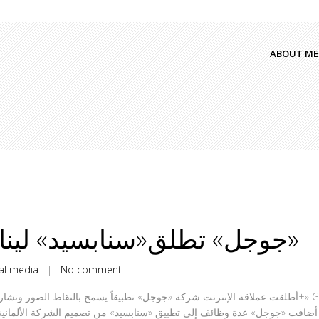
ABOUT ME
«جوجل» تطلق«سنابسيد» لينافس «إنستغرام»
al media
|
No comment
أطلقت عملاقة الإنترنت شركة «جوجل» تطبيقاً يسمح ب+» Google+ التابع لها، في خطوة ترمي بكل وضوح إلى