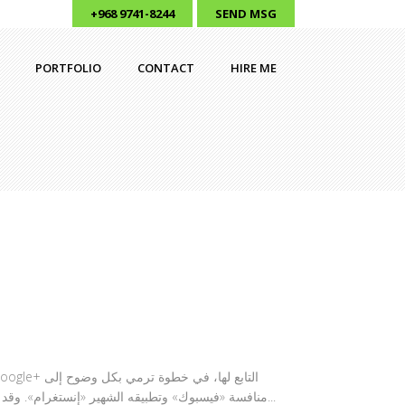
+968 9741-8244
SEND MSG
PORTFOLIO
CONTACT
HIRE ME
منافسة «فيسبوك» وتطبيقه الشهير «إنستغرام». وقد أضافت «جوجل» عدة وظائف إلى تطبيق «سنابسيد» من تصميم الشركة الألمانية «نيك سوفتوير»، وسيتاح التطبيق بالمجان...