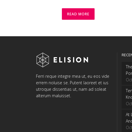
READ MORE
RECE
The
Por
Ferri reque integre mea ut, eu eos vide
Oc
errem noluise se. Putent laoreet et ius
utroque dissentias ut, nam ad soleat
Ten
alterum maluisset.
Kn
Oc
At 
And
Oc