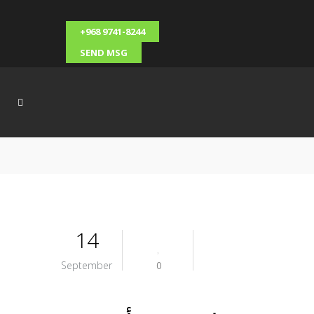
+968 9741-8244
SEND MSG
14
September
0