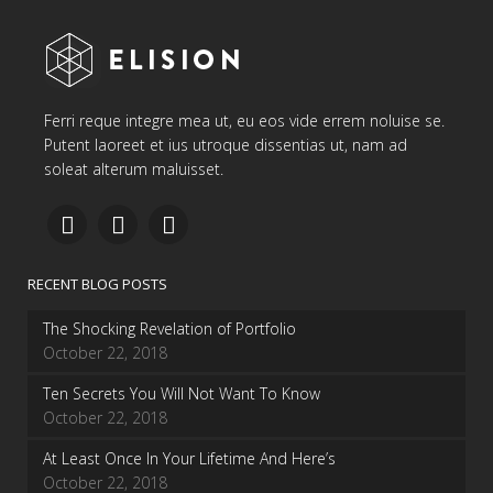
Ferri reque integre mea ut, eu eos vide errem noluise se.
Putent laoreet et ius utroque dissentias ut, nam ad
soleat alterum maluisset.
RECENT BLOG POSTS
The Shocking Revelation of Portfolio
October 22, 2018
Ten Secrets You Will Not Want To Know
October 22, 2018
At Least Once In Your Lifetime And Here’s
October 22, 2018