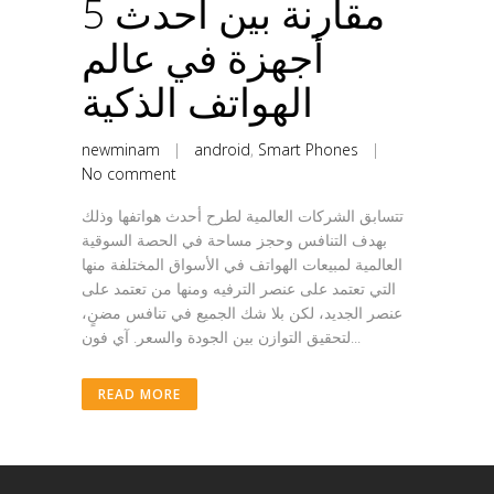
مقارنة بين أحدث 5
أجهزة في عالم
الهواتف الذكية
newminam
|
android
,
Smart Phones
|
No comment
تتسابق الشركات العالمية لطرح أحدث هواتفها وذلك
بهدف التنافس وحجز مساحة في الحصة السوقية
العالمية لمبيعات الهواتف في الأسواق المختلفة منها
التي تعتمد على عنصر الترفيه ومنها من تعتمد على
عنصر الجديد، لكن بلا شك الجميع في تنافس مضنٍ،
لتحقيق التوازن بين الجودة والسعر. آي فون...
READ MORE