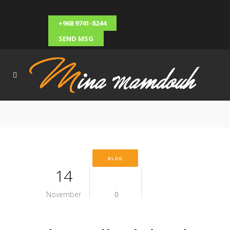
+968 9741-8244
SEND MSG
BLOG
14
November
0