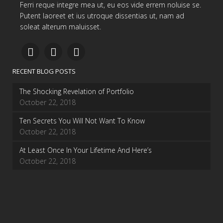
Ferri reque integre mea ut, eu eos vide errem noluise se.
Putent laoreet et ius utroque dissentias ut, nam ad
soleat alterum maluisset.
RECENT BLOG POSTS
The Shocking Revelation of Portfolio
October 22, 2018
Ten Secrets You Will Not Want To Know
October 22, 2018
At Least Once In Your Lifetime And Here’s
October 22, 2018