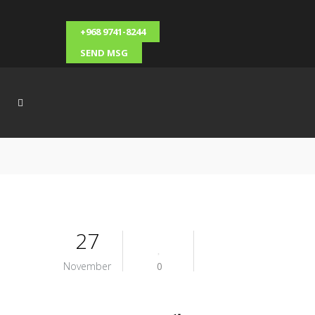
+968 9741-8244
SEND MSG
27
November
0