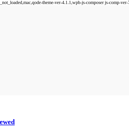
age_not_loaded,mac,qode-theme-ver-4.1.1,wpb-js-composer js-comp-ver-
اكثر  Most Viewed