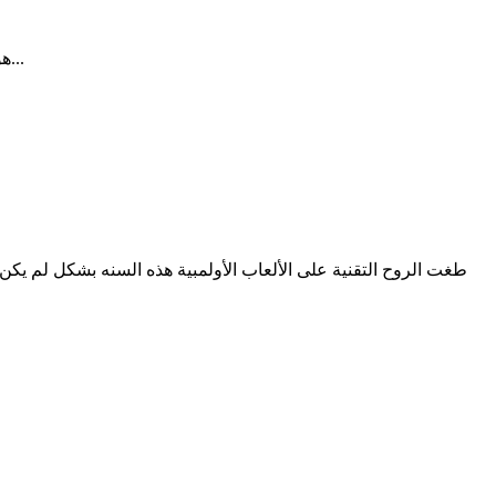
اعلن موقع يوتيوب ان فيديو كليب أغنية GANGNAM STYLE هو اكثر فيديو تم مشاهدته على الاطلاق بعدد مرات مشاهده 805 مليون مشاهده...
طغت الروح التقنية على الألعاب الأولمبية هذه السنه بشكل لم يكن متو